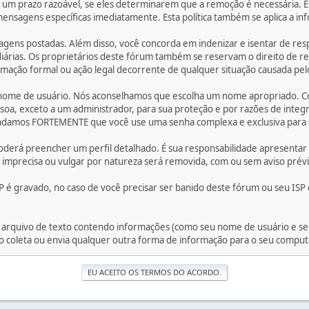
um prazo razoável, se eles determinarem que a remoção é necessária. E
nsagens específicas imediatamente. Esta política também se aplica a i
gens postadas. Além disso, você concorda em indenizar e isentar de res
idiárias. Os proprietários deste fórum também se reservam o direito de r
lamação formal ou ação legal decorrente de qualquer situação causada pe
u nome de usuário. Nós aconselhamos que escolha um nome apropriado. Com
soa, exceto a um administrador, para sua proteção e por razões de int
amos FORTEMENTE que você use uma senha complexa e exclusiva para su
 poderá preencher um perfil detalhado. É sua responsabilidade apresenta
imprecisa ou vulgar por natureza será removida, com ou sem aviso prévi
 é gravado, no caso de você precisar ser banido deste fórum ou seu ISP 
rquivo de texto contendo informações (como seu nome de usuário e se
 coleta ou envia qualquer outra forma de informação para o seu comput