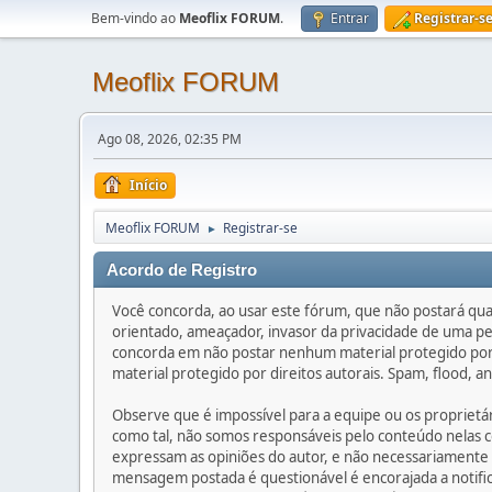
Bem-vindo ao
Meoflix FORUM
.
Entrar
Registrar-s
Meoflix FORUM
Ago 08, 2026, 02:35 PM
Início
Meoflix FORUM
Registrar-se
►
Acordo de Registro
Você concorda, ao usar este fórum, que não postará qual
orientado, ameaçador, invasor da privacidade de uma pes
concorda em não postar nenhum material protegido por d
material protegido por direitos autorais. Spam, flood, 
Observe que é impossível para a equipe ou os propriet
como tal, não somos responsáveis pelo conteúdo nelas c
expressam as opiniões do autor, e não necessariamente 
mensagem postada é questionável é encorajada a notifi