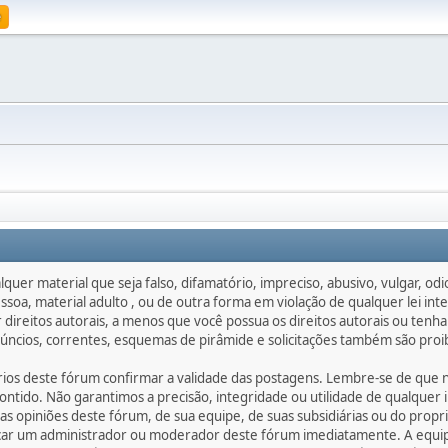
e
quer material que seja falso, difamatório, impreciso, abusivo, vulgar, o
soa, material adulto , ou de outra forma em violação de qualquer lei in
ireitos autorais, a menos que você possua os direitos autorais ou tenha
anúncios, correntes, esquemas de pirâmide e solicitações também são pro
ários deste fórum confirmar a validade das postagens. Lembre-se de qu
ontido. Não garantimos a precisão, integridade ou utilidade de qualqu
as opiniões deste fórum, de sua equipe, de suas subsidiárias ou do prop
car um administrador ou moderador deste fórum imediatamente. A equipe