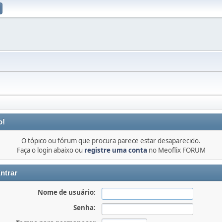
o!
O tópico ou fórum que procura parece estar desaparecido.
Faça o login abaixo ou
registre uma conta
no Meoflix FORUM
ntrar
Nome de usuário:
Senha: